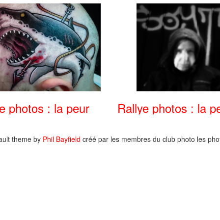
e photos : la peur
Rallye photos : la p
ault theme by
Phil Bayfield
créé par les membres du club photo les phot