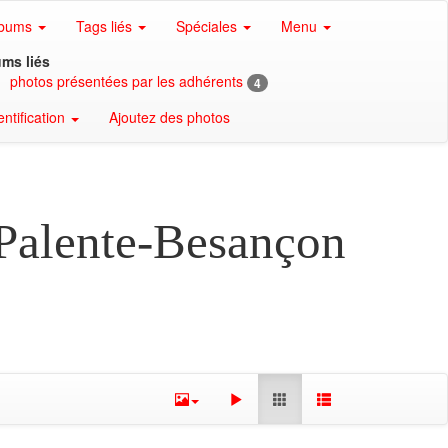
lbums
Tags liés
Spéciales
Menu
ms liés
photos présentées par les adhérents
4
entification
Ajoutez des photos
 Palente-Besançon