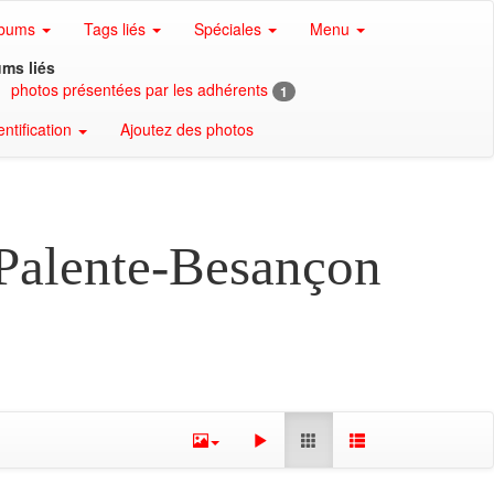
lbums
Tags liés
Spéciales
Menu
ms liés
photos présentées par les adhérents
1
entification
Ajoutez des photos
 Palente-Besançon