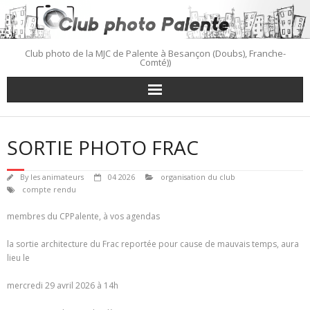
Skip
to
content
Club photo de la MJC de Palente à Besançon (Doubs), Franche-
Comté))
SORTIE PHOTO FRAC
By
les animateurs
04 2026
organisation du club
compte rendu
membres du CPPalente, à vos agendas
la sortie architecture du Frac reportée pour cause de mauvais temps, aura
lieu le
mercredi 29 avril 2026 à 14h