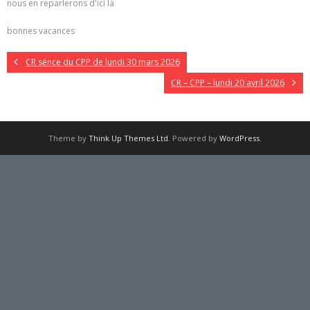
nous en reparlerons d'ici là
bonnes vacances
CR sénce du CPP de lundi 30 mars 2026
CR – CPP – lundi 20 avril 2026
Theme by
Think Up Themes Ltd
. Powered by
WordPress
.