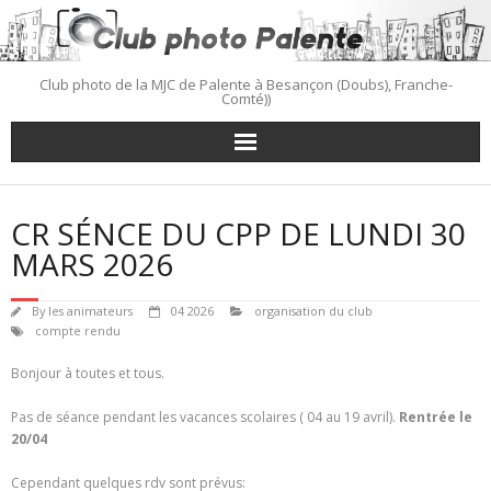
Skip
to
content
Club photo de la MJC de Palente à Besançon (Doubs), Franche-
Comté))
CR SÉNCE DU CPP DE LUNDI 30
MARS 2026
By
les animateurs
04 2026
organisation du club
compte rendu
Bonjour à toutes et tous.
Pas de séance pendant les vacances scolaires ( 04 au 19 avril).
Rentrée le
20/04
Cependant quelques rdv sont prévus: