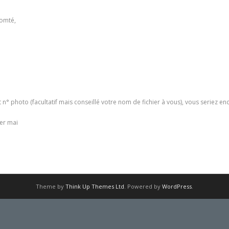
Comté,
photo (facultatif mais conseillé votre nom de fichier à vous), vous seriez enc
1er mai
Theme by
Think Up Themes Ltd
. Powered by
WordPress
.