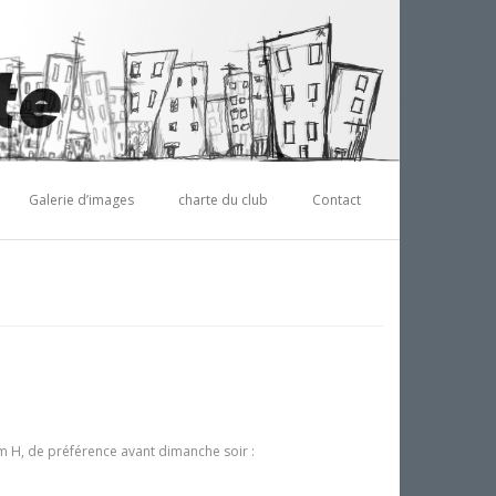
Galerie d’images
charte du club
Contact
m H, de préférence avant dimanche soir :