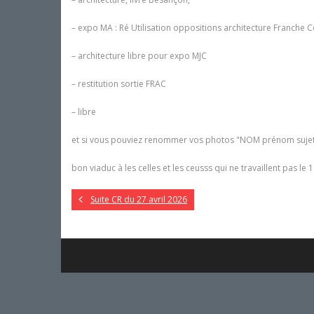
– expo MA : Ré Utilisation oppositions architecture Franche 
– architecture libre pour expo MJC
– restitution sortie FRAC
– libre
et si vous pouviez renommer vos photos "NOM prénom sujet n° 
bon viaduc à les celles et les ceusss qui ne travaillent pas le 
Suite CR du 27 avril 2026