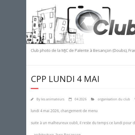
Skip
to
content
Club photo de la MJC de Palente à Besançon (Doubs), Fr
CPP LUNDI 4 MAI
By
les animateurs
04 2026
organisation du club
lundi 4 mai 2026, changement de menu
suite à un malheureux oubli, il reste du temps ce lundi pour
– architecture, livre Besançon,