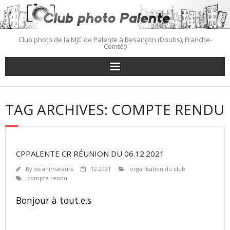
Skip
to
content
Club photo de la MJC de Palente à Besançon (Doubs), Franche-
Comté))
TAG ARCHIVES: COMPTE RENDU
CPPALENTE CR RÉUNION DU 06.12.2021
By
les animateurs
12 2021
organisation du club
compte rendu
Bonjour à tout.e.s