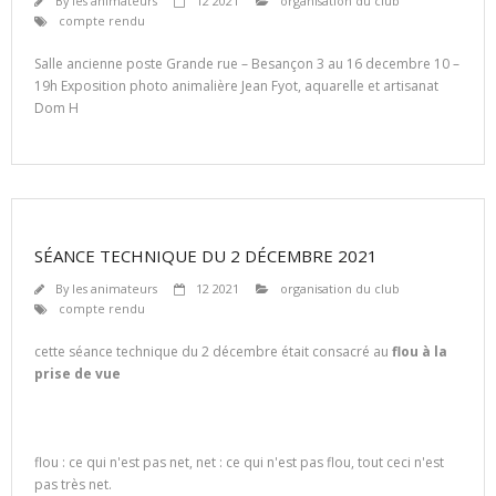
By
les animateurs
12 2021
organisation du club
compte rendu
Salle ancienne poste Grande rue – Besançon 3 au 16 decembre 10 –
19h Exposition photo animalière Jean Fyot, aquarelle et artisanat
Dom H
SÉANCE TECHNIQUE DU 2 DÉCEMBRE 2021
By
les animateurs
12 2021
organisation du club
compte rendu
cette séance technique du 2 décembre était consacré au
flou à la
prise de vue
flou : ce qui n'est pas net, net : ce qui n'est pas flou, tout ceci n'est
pas très net.