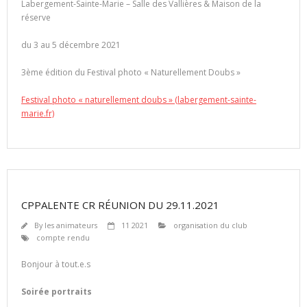
Labergement-Sainte-Marie – Salle des Vallières & Maison de la
réserve
du 3 au 5 décembre 2021
3ème édition du Festival photo « Naturellement Doubs »
Festival photo « naturellement doubs » (labergement-sainte-
marie.fr)
CPPALENTE CR RÉUNION DU 29.11.2021
By
les animateurs
11 2021
organisation du club
compte rendu
Bonjour à tout.e.s
Soirée portraits