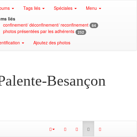
lbums
Tags liés
Spéciales
Menu
ms liés
confinement/ déconfinement/ reconfinement
64
photos présentées par les adhérents
252
entification
Ajoutez des photos
 Palente-Besançon