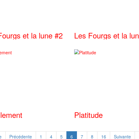
ourgs et la lune #2
Les Fourgs et la lu
lement
Platitude
e
Précédente
1
4
5
6
7
8
16
Suivante