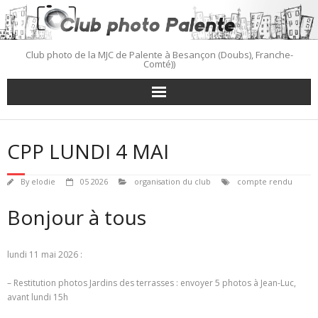
Skip
to
content
Club photo de la MJC de Palente à Besançon (Doubs), Franche-
Comté))
CPP LUNDI 4 MAI
By
elodie
05 2026
organisation du club
compte rendu
Bonjour à tous
lundi 11 mai 2026 :
– Restitution photos Jardins des terrasses : envoyer 5 photos à Jean-Luc,
avant lundi 15h